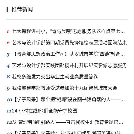
推荐新闻
1
七大课程进村小，“青马晨曦”志愿服务队这样点亮七彩假期
2
艺术与设计学部第四期党员先锋墙绘志愿活动圆满结束
3
【教育部思想政治工作司】武汉城市学院“四链”融合推动新时代立德树人工程走深走实
4
艺术与设计学部实践团赴杨井村开展纪实影像志愿服务
8
我校多维发力交出毕业生就业高质量答卷
9
我校城建学部教师受邀参加第十九届智慧城市大会
10
【学子风采】那个把“战壕”设在图书馆角落的人——吴明豪的半年“冲刺”与四年“伏笔”
11
24 小时在线!他们全能守护校园
12
从“管理者”到“引路人”——直击我校生涯教育专题培训现场
13
【学子风采】李子晗：从“五战”四级到考研英语63分的逆袭，成功上岸！