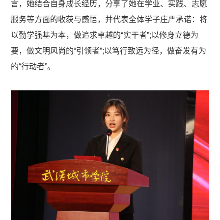
言，她结合自身成长经历，分享了她在学业、实践、志愿
服务等方面的收获与感悟，并代表全体学子庄严承诺：将
以勤学强基为本，做追求卓越的“实干者”;以修身立德为
要，做文明风尚的“引领者”;以笃行致远为径，做奋发有为
的“行动者”。