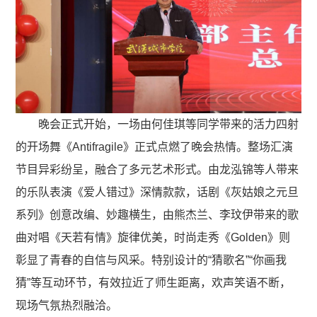
晚会正式开始，一场由何佳琪等同学带来的活力四射
的开场舞《Antifragile》正式点燃了晚会热情。整场汇演
节目异彩纷呈，融合了多元艺术形式。由龙泓锦等人带来
的乐队表演《爱人错过》深情款款，话剧《灰姑娘之元旦
系列》创意改编、妙趣横生，由熊杰兰、李玟伊带来的歌
曲对唱《天若有情》旋律优美，时尚走秀《Golden》则
彰显了青春的自信与风采。特别设计的“猜歌名”“你画我
猜”等互动环节，有效拉近了师生距离，欢声笑语不断，
现场气氛热烈融洽。