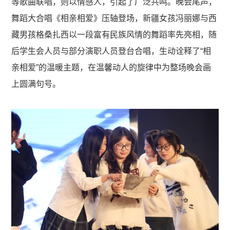
等歌曲联唱，则以情感人，引起了广泛共鸣。晚会尾声，
舞蹈大合唱《相亲相爱》压轴登场，新疆女孩冯丽娜与西
藏男孩格桑扎西以一段富有民族风情的舞蹈率先亮相，随
后学生会人员与部分演职人员登台合唱，生动诠释了“相
亲相爱”的温暖主题，在温馨动人的旋律中为整场晚会画
上圆满句号。