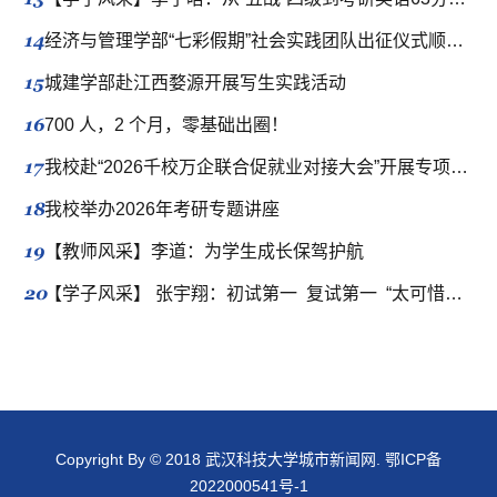
14
经济与管理学部“七彩假期”社会实践团队出征仪式顺利举行
15
城建学部赴江西婺源开展写生实践活动
16
700 人，2 个月，零基础出圈！
17
我校赴“2026千校万企联合促就业对接大会”开展专项拓岗行动
18
我校举办2026年考研专题讲座
19
【教师风采】李道：为学生成长保驾护航
20
【学子风采】 张宇翔：初试第一 复试第一 “太可惜了”？411分的当事人有话要说
Copyright By © 2018 武汉科技大学城市新闻网.
鄂ICP备
2022000541号-1