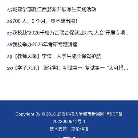
15
城建学部赴江西婺源开展写生实践活动
16
700 人，2 个月，零基础出圈！
17
我校赴“2026千校万企联合促就业对接大会”开展专项拓岗行动
18
我校举办2026年考研专题讲座
19
【教师风采】李道：为学生成长保驾护航
20
【学子风采】 张宇翔：初试第一 复试第一 “太可惜了”？411分的当事人有话要说
Copyright By © 2018 武汉科技大学城市新闻网.
鄂ICP备
2022000541号-1
技术支持：
京伦科技