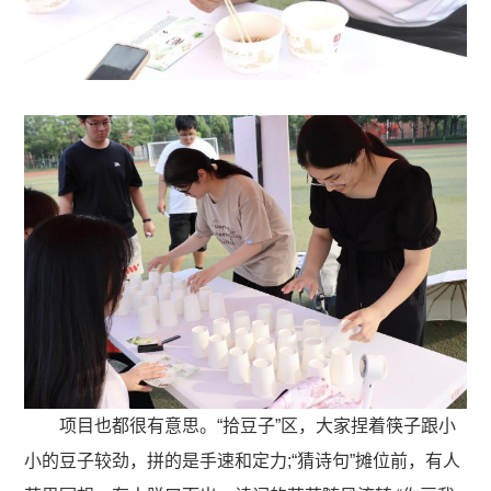
项目也都很有意思。“拾豆子”区，大家捏着筷子跟小
小的豆子较劲，拼的是手速和定力;“猜诗句”摊位前，有人