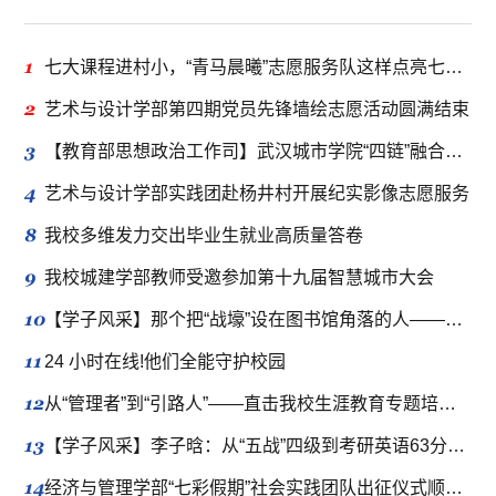
1
七大课程进村小，“青马晨曦”志愿服务队这样点亮七彩假期
2
艺术与设计学部第四期党员先锋墙绘志愿活动圆满结束
3
【教育部思想政治工作司】武汉城市学院“四链”融合推动新时代立德树人工程走深走实
4
艺术与设计学部实践团赴杨井村开展纪实影像志愿服务
8
我校多维发力交出毕业生就业高质量答卷
9
我校城建学部教师受邀参加第十九届智慧城市大会
10
【学子风采】那个把“战壕”设在图书馆角落的人——吴明豪的半年“冲刺”与四年“伏笔”
11
24 小时在线!他们全能守护校园
12
从“管理者”到“引路人”——直击我校生涯教育专题培训现场
13
【学子风采】李子晗：从“五战”四级到考研英语63分的逆袭，成功上岸！
14
经济与管理学部“七彩假期”社会实践团队出征仪式顺利举行