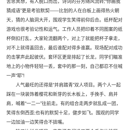
苦思冥想，有人脱口而出，诗词的芬芳随风流转;“你画我
猜成语”更是考验默契——比划的人在白板上画得热火朝
天，猜的人脑洞大开，围观学生笑得前仰后合。纸杯配对
游戏也很考验记性和运气。工作人员把印着不同图案的纸
杯倒扣打乱，大家轮流翻两个，对上了就能把杯子拿走，
对不上就得盖回去，最后谁配对得多谁赢。现场配对成功
的击掌声此起彼伏。套环区更是排起了长龙，同学们瞄准
地上的小物件轻轻一丢，套中的那一刻，自己都忍不住喊
一声“耶”!
人气最旺的还得是“并肩踏青”双人项目。两个人一起
踩在一块装饰着樱花和新芽的长木板上，手挽手、肩并
肩，喊着“一二一”往前走。有的组合走两步就乱成一团，
笑得东倒西歪;也有的默契十足，健步如飞。围观的同学
一边加油一边笑得合不拢嘴。