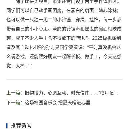
除了比拼类项目，市集还专门设了两个手作体验区。
同学们可以自己动手画团扇，在素白的扇面上随心涂抹;
也可以做一只独一无二的小铃铛，穿绳、挂饰，每一步都
带着自己的小小心思。清脆的铃铛声和摇曳的扇面相映成
趣，成了不少人手里舍不得放下的“宝贝”。2025级机械制
造及其自动化4班的孙方昊同学笑着说：“平时真没机会这
么玩游戏，还能跟好朋友一起踩长板、做手工，今天这感
觉，太棒了!”
上一篇：
旧物接力、心愿互动、时光信件……“榴月记”创意展打造沉浸式体验
下一篇：
这场校园音乐会 把夏天唱进心里
推荐新闻