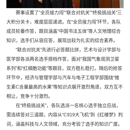
赛事设置了“全员接力闯”“联合对抗关”“终极挑战关”三
大积分关卡，难度层层递进。在“全员接力闯”环节，各队
成员轮番作答，题目涵盖“中国书法五体”等人文地理综合
知识，选手们从容应答，展现出较为扎实的综合素养。
“联合对抗关”先进行必答题比拼，艺术与设计学部与
医学部各派两名选手搭档作答，面对“我国气象观测卫星
系列”和“红细胞功能”等题目，双方稳扎稳打。随后的抢答
环节中，经济与管理学部与汽车与电子工程学部围绕“维
生素C含量最高的水果”等知识点展开激烈角逐，双方互不
相让，竞争十分激烈。
在“终极挑战关”，各队选派一名核心选手独立应战，
需连续答对三道题，内容从“C919大飞机”到《红楼梦》判
词，涵盖科技与人文领域，充分考验了选手的知识广度。