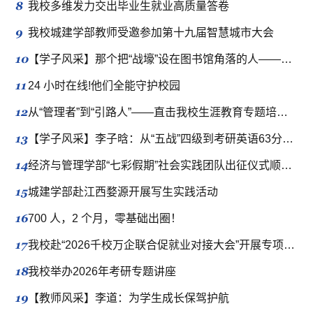
8
我校多维发力交出毕业生就业高质量答卷
9
我校城建学部教师受邀参加第十九届智慧城市大会
10
【学子风采】那个把“战壕”设在图书馆角落的人——吴明豪的半年“冲刺”与四年“伏笔”
11
24 小时在线!他们全能守护校园
12
从“管理者”到“引路人”——直击我校生涯教育专题培训现场
13
【学子风采】李子晗：从“五战”四级到考研英语63分的逆袭，成功上岸！
14
经济与管理学部“七彩假期”社会实践团队出征仪式顺利举行
15
城建学部赴江西婺源开展写生实践活动
16
700 人，2 个月，零基础出圈！
17
我校赴“2026千校万企联合促就业对接大会”开展专项拓岗行动
18
我校举办2026年考研专题讲座
19
【教师风采】李道：为学生成长保驾护航