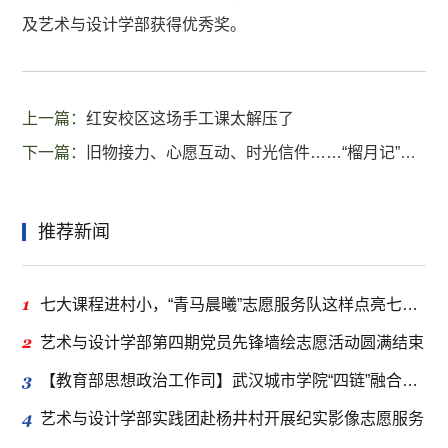
及艺术与设计学部获得优秀奖。
上一篇：
红安校区这场手工课太解压了
下一篇：
旧物接力、心愿互动、时光信件……“榴月记”创意展打造沉浸式体验
推荐新闻
1
七大课程进村小，“青马晨曦”志愿服务队这样点亮七彩假期
2
艺术与设计学部第四期党员先锋墙绘志愿活动圆满结束
3
【教育部思想政治工作司】武汉城市学院“四链”融合推动新时代立德树人工程走深走实
4
艺术与设计学部实践团赴杨井村开展纪实影像志愿服务