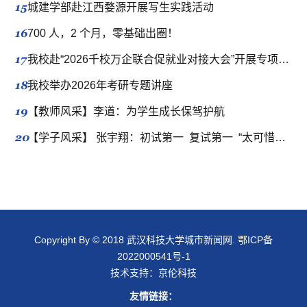
15
城建学部赴江西婺源开展写生实践活动
16
700 人，2 个月，零基础出圈！
17
我校赴“2026千校万企联合促就业对接大会”开展专项拓岗行动
18
我校举办2026年考研专题讲座
19
【教师风采】李道：为学生成长保驾护航
20
【学子风采】 张宇翔：初试第一 复试第一 “太可惜了”？411分的当事人有话要说
Copyright By © 2018 武汉科技大学城市新闻网.
鄂ICP备
2022000541号-1
技术支持：
京伦科技
友情链接：