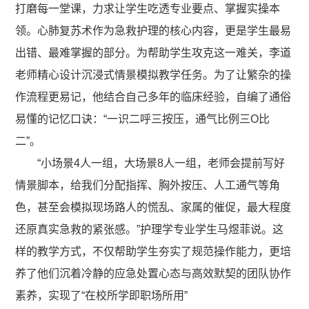
打磨每一堂课，力求让学生吃透专业要点、掌握实操本
领。心肺复苏术作为急救护理的核心内容，更是学生最易
出错、最难掌握的部分。为帮助学生攻克这一难关，李道
老师精心设计沉浸式情景模拟教学任务。为了让繁杂的操
作流程更易记，他结合自己多年的临床经验，自编了通俗
易懂的记忆口诀：“一识二呼三按压，通气比例三O比
二”。
“小场景4人一组，大场景8人一组，老师会提前写好
情景脚本，给我们分配指挥、胸外按压、人工通气等角
色，甚至会模拟现场路人的慌乱、家属的催促，最大程度
还原真实急救的紧张感。”护理学专业学生马煜菲说。这
样的教学方式，不仅帮助学生夯实了规范操作能力，更培
养了他们沉着冷静的应急处置心态与高效默契的团队协作
素养，实现了“在校所学即职场所用”