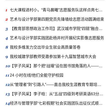
1
七大课程进村小，“青马晨曦”志愿服务队这样点亮七彩假期
2
艺术与设计学部第四期党员先锋墙绘志愿活动圆满结束
3
【教育部思想政治工作司】武汉城市学院“四链”融合推动新时代立德树人工程走深走实
4
艺术与设计学部实践团赴杨井村开展纪实影像志愿服务
8
我校多维发力交出毕业生就业高质量答卷
9
我校城建学部教师受邀参加第十九届智慧城市大会
10
【学子风采】那个把“战壕”设在图书馆角落的人——吴明豪的半年“冲刺”与四年“伏笔”
11
24 小时在线!他们全能守护校园
12
从“管理者”到“引路人”——直击我校生涯教育专题培训现场
13
【学子风采】李子晗：从“五战”四级到考研英语63分的逆袭，成功上岸！
14
经济与管理学部“七彩假期”社会实践团队出征仪式顺利举行