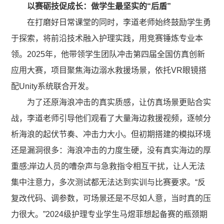
以赛砺技促成长：做学生最坚实的“后盾”
在打磨好日常课堂的同时，李道老师始终鼓励学生勇
于探索，将前沿技术融入护理实践，用竞赛锤炼专业本
领。2025年，他带领学生团队冲击第四届全国仿真创新
应用大赛，项目聚焦海边溺水救援场景，依托VR眼镜搭
配Unity系统联合开发。
为了还原海浪冲击的真实质感，让仿真场景更贴合实
战，李道老师引导他们观看了大量海边救援视频，逐帧分
析海浪的起伏节奏、冲击力大小。但初期搭建的模拟环境
还是漏洞很多：海浪冲击的力度生硬，没有真实海边的厚
重感;岸边人员的嘈杂声与急救指令相互干扰，让人无法
集中注意力，多次测试都无法达到实训与比赛要求。“反
复改代码、调参数，可场景还是不尽如人意，当时真的压
力很大。”2024级护理专业学生马煜菲想起备赛的瓶颈期