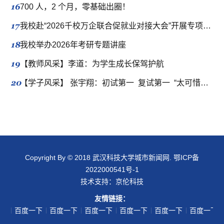
16
700 人，2 个月，零基础出圈！
17
我校赴“2026千校万企联合促就业对接大会”开展专项拓岗行动
18
我校举办2026年考研专题讲座
19
【教师风采】李道：为学生成长保驾护航
20
【学子风采】 张宇翔：初试第一 复试第一 “太可惜了”？411分的当事人有话要说
Copyright By © 2018 武汉科技大学城市新闻网.
鄂ICP备
2022000541号-1
技术支持：
京伦科技
友情链接：
一下
百度一下
百度一下
百度一下
百度一下
百度一下
百度一下