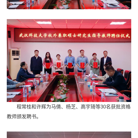
程常桂和许辉为马倩、杨芝、高宇琦等30名获批资格
教师颁发聘书。