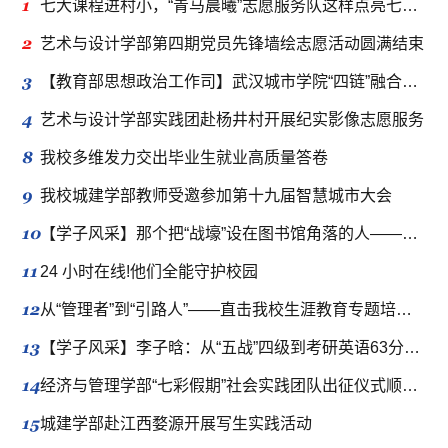
1
七大课程进村小，“青马晨曦”志愿服务队这样点亮七彩假期
2
艺术与设计学部第四期党员先锋墙绘志愿活动圆满结束
3
【教育部思想政治工作司】武汉城市学院“四链”融合推动新时代立德树人工程走深走实
4
艺术与设计学部实践团赴杨井村开展纪实影像志愿服务
8
我校多维发力交出毕业生就业高质量答卷
9
我校城建学部教师受邀参加第十九届智慧城市大会
10
【学子风采】那个把“战壕”设在图书馆角落的人——吴明豪的半年“冲刺”与四年“伏笔”
11
24 小时在线!他们全能守护校园
12
从“管理者”到“引路人”——直击我校生涯教育专题培训现场
13
【学子风采】李子晗：从“五战”四级到考研英语63分的逆袭，成功上岸！
14
经济与管理学部“七彩假期”社会实践团队出征仪式顺利举行
15
城建学部赴江西婺源开展写生实践活动