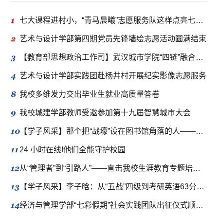
1
七大课程进村小，“青马晨曦”志愿服务队这样点亮七彩假期
2
艺术与设计学部第四期党员先锋墙绘志愿活动圆满结束
3
【教育部思想政治工作司】武汉城市学院“四链”融合推动新时代立德树人工程走深走实
4
艺术与设计学部实践团赴杨井村开展纪实影像志愿服务
8
我校多维发力交出毕业生就业高质量答卷
9
我校城建学部教师受邀参加第十九届智慧城市大会
10
【学子风采】那个把“战壕”设在图书馆角落的人——吴明豪的半年“冲刺”与四年“伏笔”
11
24 小时在线!他们全能守护校园
12
从“管理者”到“引路人”——直击我校生涯教育专题培训现场
13
【学子风采】李子晗：从“五战”四级到考研英语63分的逆袭，成功上岸！
14
经济与管理学部“七彩假期”社会实践团队出征仪式顺利举行