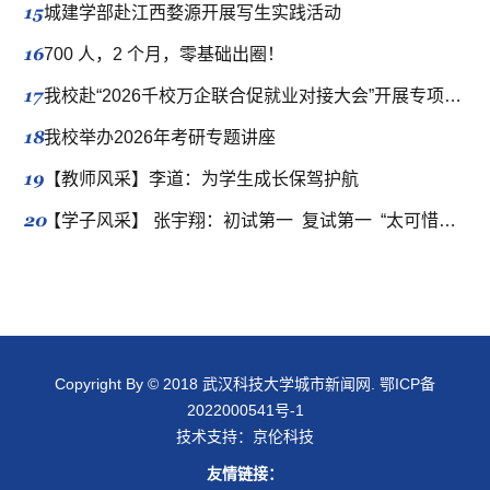
15
城建学部赴江西婺源开展写生实践活动
16
700 人，2 个月，零基础出圈！
17
我校赴“2026千校万企联合促就业对接大会”开展专项拓岗行动
18
我校举办2026年考研专题讲座
19
【教师风采】李道：为学生成长保驾护航
20
【学子风采】 张宇翔：初试第一 复试第一 “太可惜了”？411分的当事人有话要说
Copyright By © 2018 武汉科技大学城市新闻网.
鄂ICP备
2022000541号-1
技术支持：
京伦科技
友情链接：